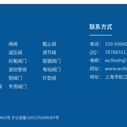
联系方式
闸阀
截止阀
电话：
150-0066
QQ：
78788311
减压阀
调节阀
电邮：
wcfmsh@
衬氟阀门
锻钢阀门
网址：
www.wcf
波纹管阀
电站阀门
地址：
上海市松
铜阀门
针型阀
阀
专用阀门
0653号
沪公安备31011702008397号