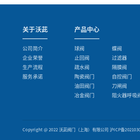
关于沃茈
产品中心
公司简介
球阀
蝶阀
企业荣誉
止回阀
过滤器
生产流程
疏水阀
隔膜阀
服务承诺
陶瓷阀门
自控阀门
油田阀门
刀闸阀
冶金阀门
阻火器呼吸
Copyright @ 2022 沃茈阀门（上海）有限公司
沪ICP备202103