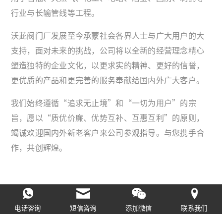
行业与长输管线等工程。
沃茈阀门厂发展至今承蒙社会各界人士与广大用户的大
支持，面对未来的挑战，公司将以全新的经营理念精心
塑造独特的企业文化，以更求实的精神、更好的信誉，
更优质的产品和更完善的服务奉献给国内外广大客户。
我们始终遵循“追求无止境”和“一切为用户”的宗
旨，愿以“质优价廉、优势互补、互惠互利”的原则，
竭诚欢迎国内外新老客户来公司参观指导。与您携手合
作，共创辉煌。
Copyright @ 2022 沃茈阀门（上海）有限公司
沪ICP备2021030653号
沪公安
电话咨询
短信咨询
添加微信
联系我们
备31011702008397号