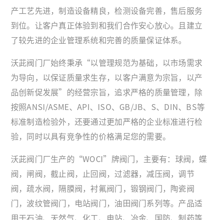
产工艺先进，制造设备精良，检测设备完善，售后服务
到位。让客户真正体验到和我们合作安心放心。且建立
了较先进的企业管理系统和完善的质量保证体系。
沃茈阀门厂始终秉承“以管理规范为基础，以市场需求
为导向，以保证质量求生存，以客户满意为宗旨，以产
品创新促发展”的经营宗旨，追求严格的质量管理，除
按照ANSI/ASME、API、ISO、GB/JB、S、DIN、BS等
标准制造检验外，还要通过更加严格的企业标准进行检
验，同时以具有竞争性的价格满足您的需要。
沃茈阀门厂生产的“WOCI”牌阀门，主要有：球阀，蝶
阀，闸阀，截止阀，止回阀，过滤器，减压阀，调节
阀，疏水阀，隔膜阀，衬氟阀门，锻钢阀门，陶瓷阀
门，波纹管阀门，电站阀门，油田阀门系列等。产品适
用于石油、天然气、化工、电站、冶金、国防、制药等