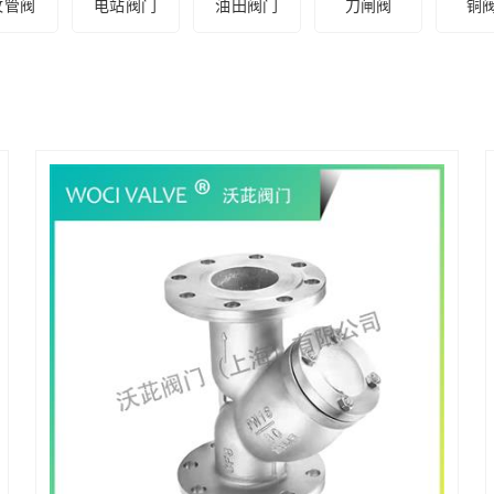
纹管阀
电站阀门
油田阀门
刀闸阀
铜