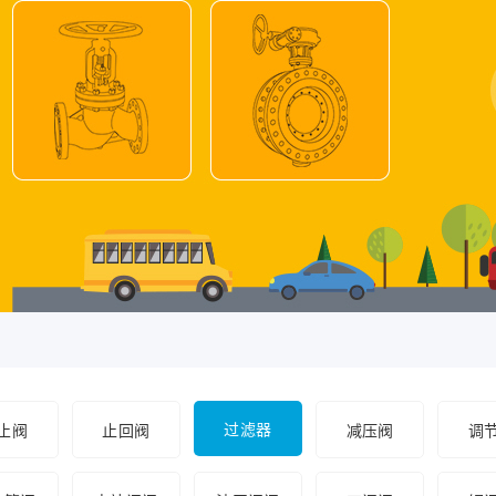
过滤器
止阀
止回阀
减压阀
调