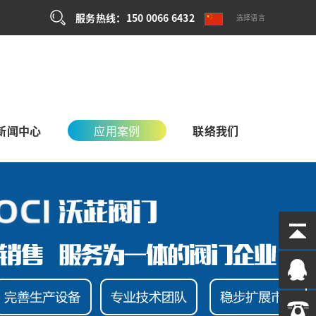
服务热线：150 0066 6432
选择语言
新闻中心
应用案例
联络我们