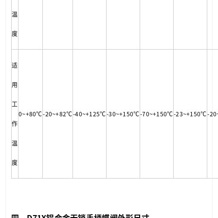
温
度
适
用
工
0~+80℃
-20~+82℃
-40~+125℃
-30~+150℃
-70~+150℃
-23~+150℃
-2
作
温
度
四、D71X
铝合金无销手柄蝶阀
外形尺寸