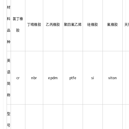
材
料
氯丁橡
丁晴橡胶
乙丙橡胶
聚四氟乙烯
硅橡胶
氟橡胶
天
品
胶
种
英
语
cr
nbr
epdm
ptfe
si
viton
简
称
型
号