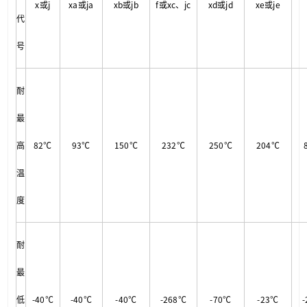
x或j
xa或ja
xb或jb
f或xc、jc
xd或jd
xe或je
代
号
耐
最
高
82℃
93℃
150℃
232℃
250℃
204℃
温
度
耐
最
低
-40℃
-40℃
-40℃
-268℃
-70℃
-23℃