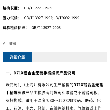
结构长度：
GB/T12221-1989
压力试验：
GB/T13927-1992;JB/T9092-1999
试验检验标准：
GB/T 13927-2008
#
蝶阀
详细介绍
一、D71X
铝合金无销手柄蝶阀产品说明
沃茈阀门（上海）有限公司生产销售的
D71X
铝合金无销
手柄蝶阀
该产品由橡胶密封蝶阀和碳钢或不锈钢阀板、
阀杆构成。适用于温度≤80～120℃如食品、医药、化
工、石油、电力、轻纺、造纸等给排水、气体管道上作