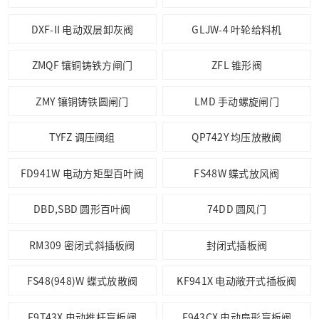
DXF-II 电动双层卸灰阀
GLJW-4 叶轮给料机
ZMQF 镶铜铸铁方闸门
ZFL 锥形阀
ZMY 镶铜铸铁圆闸门
LMD 手动螺旋闸门
TYFZ 调压阀组
QP742Y 均压放散阀
FD941W 电动方矩型百叶阀
FS48W 蝶式放风阀
DBD,SBD 圆形百叶阀
74DD 圆风门
RM309 密闭式斜插板阀
封闭式插板阀
FS48(948)W 蝶式放散阀
KF941X 电动敞开式插板阀
F9T43X 电动推杆盲板阀
F943CX 电动扇形盲板阀