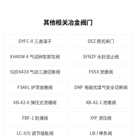
其他相关冶金阀门
DYFC-II 三通溜子
DEZ 腭式闸门
XH40W-4 气动钟型卸灰阀
SFNZF 水封逆止阀
SQD643X 气动三通切换阀
F65X 泄爆阀
FS46L 炉顶放散阀
DMF 电磁式煤气安全切断阀
XB-42-II 弹压式泄爆阀
XB-42-1 泄爆阀
FBF-1 防爆阀
XYF 泄压阀
LC-I(II) 调节插板阀
LB-I 棒条阀